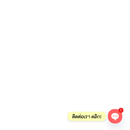
1
ติดต่อเรา คลิก!
Open ch