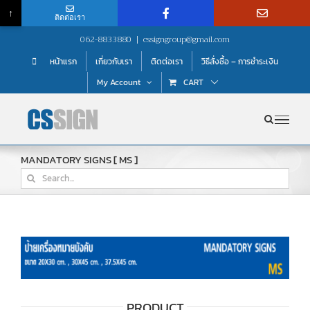
↑
ติดต่อเรา
Skip
062-8833880
|
cssigngroup@gmail.com
to
หน้าแรก
เกี่ยวกับเรา
ติดต่อเรา
วิธีสั่งซื้อ – การชำระเงิน
content
My Account
CART
MANDATORY SIGNS [ MS ]
Search
for:
PRODUCT