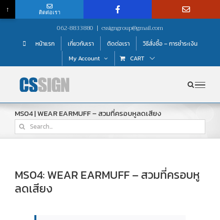
↑
ติดต่อเรา
Skip
062-8833880
|
cssigngroup@gmail.com
to
หน้าแรก
เกี่ยวกับเรา
ติดต่อเรา
วิธีสั่งซื้อ – การชำระเงิน
content
My Account
CART
MS04 | WEAR EARMUFF – สวมที่ครอบหูลดเสียง
Search
for:
MS04: WEAR EARMUFF – สวมที่ครอบหู
ลดเสียง