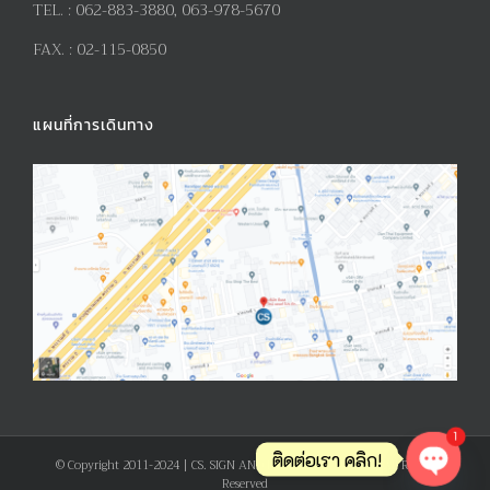
TEL. :
062-883-3880, 063-978-5670
FAX. :
02-115-0850
แผนที่การเดินทาง
1
ติดต่อเรา คลิก!
© Copyright 2011-2024 | CS. SIGN AND PRODUCT CO., LTD. | All Rights
Reserved