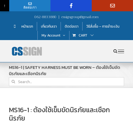
↑
ติดต่อเรา
Skip
062-8833880
|
cssigngroup@gmail.com
to
หน้าแรก
เกี่ยวกับเรา
ติดต่อเรา
วิธีสั่งซื้อ – การชำระเงิน
content
My Account
CART
MS16-1 | SAFETY HARNESS MUST BE WORN – ต้องใช้เข็มขัด
นิรภัยและเชือกนิรภัย
Search
for:
MS16-1 : ต้องใช้เข็มขัดนิรภัยและเชือก
นิรภัย