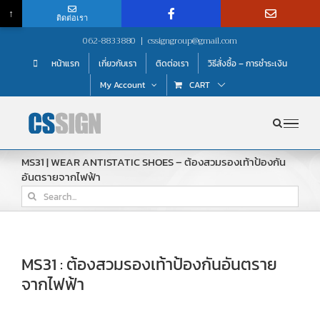
↑
ติดต่อเรา
Skip
062-8833880
|
cssigngroup@gmail.com
to
หน้าแรก
เกี่ยวกับเรา
ติดต่อเรา
วิธีสั่งซื้อ – การชำระเงิน
content
My Account
CART
MS31 | WEAR ANTISTATIC SHOES – ต้องสวมรองเท้าป้องกัน
อันตรายจากไฟฟ้า
Search
for:
MS31 : ต้องสวมรองเท้าป้องกันอันตราย
จากไฟฟ้า