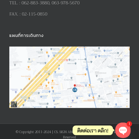
TEL. :
062-883-3880, 063-978-5670
FAX. :
02-115-0850
แผนที่การเดินทาง
1
ติดต่อเรา คลิก!
© Copyright 2011-2024 | CS. SIGN AND PRODUCT CO., LTD. | All Rights
Reserved