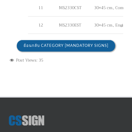
11
MS2330CST
30×45 cm., Commercial
12
MS2330EST
30×45 cm., Engineer G
ย้อนกลับ CATEGORY [MANDATORY SIGNS]
Post Views:
35