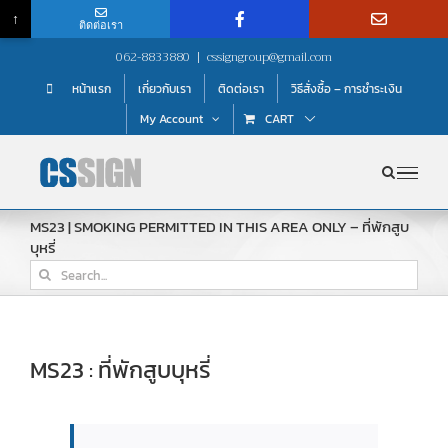
↑
ติดต่อเรา
Skip
062-8833880
|
cssigngroup@gmail.com
to
หน้าแรก
เกี่ยวกับเรา
ติดต่อเรา
วิธีสั่งซื้อ – การชำระเงิน
content
My Account
CART
MS23 | SMOKING PERMITTED IN THIS AREA ONLY – ที่พักสูบ
บุหรี่
Search
for:
MS23 : ที่พักสูบบุหรี่