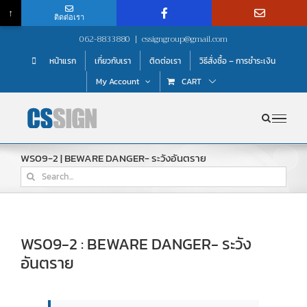
↑
ติดต่อเรา
Skip
062-8833880
|
cssigngroup@gmail.com
to
หน้าแรก
เกี่ยวกับเรา
ติดต่อเรา
วิธีสั่งซื้อ – การชำระเงิน
content
My Account
CART
WS09-2 | BEWARE DANGER- ระวังอันตราย
Search
for:
WS09-2 : BEWARE DANGER- ระวัง
อันตราย