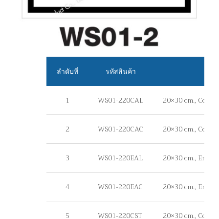
ลำดับที่
รหัสสินค้า
1
WS01-220CAL
20×30 cm., Commer
2
WS01-220CAC
20×30 cm., Commer
3
WS01-220EAL
20×30 cm., Enginee
4
WS01-220EAC
20×30 cm., Engine
5
WS01-220CST
20×30 cm., Commerci