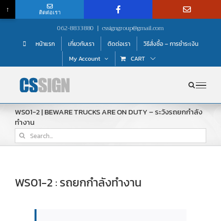
↑
ติดต่อเรา
Skip
062-8833880
|
cssigngroup@gmail.com
to
หน้าแรก
เกี่ยวกับเรา
ติดต่อเรา
วิธีสั่งซื้อ – การชำระเงิน
content
My Account
CART
WS01-2 | BEWARE TRUCKS ARE ON DUTY – ระวังรถยกกำลัง
ทำงาน
Search
for:
WS01-2 : รถยกกำลังทำงาน