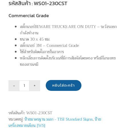
รหัสสินค้า : WS01-230CST
Commercial Grade
สติ๊กเกอร์BEWARE TRUCKS ARE ON DUTY – ระวังรถยก
กำลังทำงาน
ขนาด 30 x 45 ซม.
สติ๊กเกอร์ 3M – Commercial Grade
ใช้สำหรับติดตั้งภายในอาคาร
หลีกเลี่ยงการติดตั้งบริเวณที่มีการสัมผัสโดยตรง หรือมีไอระเหย
ของสารเคมี
หยิบใส่ตะกร้า
จำนวน
ระวัง
รถ
ยก
รหัสสินค้า:
WS01-230CST
กำลัง
หมวดหมู่:
ป้ายมาตรฐาน มอก - TISI Standard Signs
,
ป้าย
ทำงาน
เครื่องหมายเตือน [WS]
-