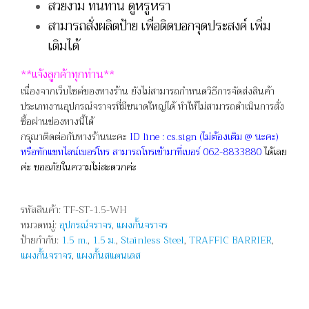
สวยงาม ทนทาน ดูหรูหรา
สามารถสั่งผลิตป้าย เพื่อติดบอกจุดประสงค์ เพิ่ม
เติมได้
**
แจ้งลูกค้าทุกท่าน**
เนื่องจากเว็บไซต์ของทางร้าน ยังไม่สามารถกำหนดวิธีการจัดส่งสินค้า
ประเภทงานอุปกรณ์จราจรที่มีขนาดใหญ่ได้ ทำให้ไม่สามารถดำเนินการสั่ง
ซื้อผ่านช่องทางนี้ได้
กรุณาติดต่อกับทางร้านนะคะ
ID line : cs.sign (ไม่ต้องเติม @ นะคะ)
หรือทักแชทไลน์เบอร์โทร สามารถโทรเข้ามาที่เบอร์ 062-8833880
ได้เลย
ค่ะ
ขออภัยในความไม่สะดวกค่ะ
รหัสสินค้า:
TF-ST-1.5-WH
หมวดหมู่:
อุปกรณ์จราจร
,
แผงกั้นจราจร
ป้ายกำกับ:
1.5 m.
,
1.5 ม.
,
Stainless Steel
,
TRAFFIC BARRIER
,
แผงกั้นจราจร
,
แผงกั้นสแตนเลส