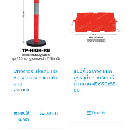
เสาจราจรแบ่งเลน 110
แผงกั้นจราจร ชนิด
ซม. ฐานยาง – แบบหัว
บรรจุน้ำ – แบริเออร์
สมอ
น้ำ ขนาด 45x150x55
ซม.
750.00
฿
Details
Details
หยิบใส่
ตะกร้า