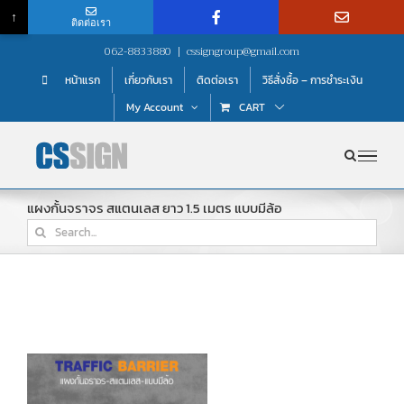
↑
ติดต่อเรา
Skip
062-8833880
|
cssigngroup@gmail.com
to
หน้าแรก
เกี่ยวกับเรา
ติดต่อเรา
วิธีสั่งซื้อ – การชำระเงิน
content
My Account
CART
แผงกั้นจราจร สแตนเลส ยาว 1.5 เมตร แบบมีล้อ
Search
for: