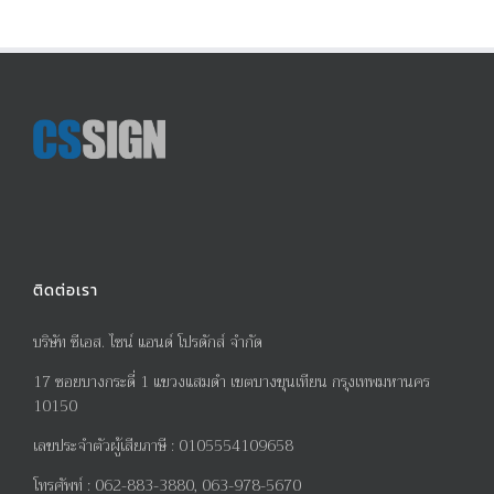
ติดต่อเรา
บริษัท ซีเอส. ไซน์ แอนด์ โปรดักส์ จำกัด
17
ซอยบางกระดี่
1
แขวงแสมดำ เขตบางขุนเทียน กรุงเทพมหานคร
10150
เลขประจำตัวผู้เสียภาษี
:
0105554109658
โทรศัพท์
:
062-883-3880, 063-978-5670