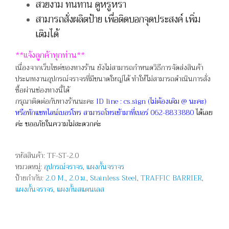
สวยงาม ทนทาน ดูหรูหรา
สามารถสั่งผลิตป้าย เพื่อติดบอกจุดประสงค์ เพิ่ม
เติมได้
**
แจ้งลูกค้าทุกท่าน**
เนื่องจากเว็บไซต์ของทางร้าน ยังไม่สามารถกำหนดวิธีการจัดส่งสินค้า
ประเภทงานอุปกรณ์จราจรที่มีขนาดใหญ่ได้ ทำให้ไม่สามารถดำเนินการสั่ง
ซื้อผ่านช่องทางนี้ได้
กรุณาติดต่อกับทางร้านนะคะ
ID line : cs.sign (ไม่ต้องเติม @ นะคะ)
หรือทักแชทไลน์เบอร์โทร สามารถโทรเข้ามาที่เบอร์ 062-8833880
ได้เลย
ค่ะ
ขออภัยในความไม่สะดวกค่ะ
รหัสสินค้า:
TF-ST-2.0
หมวดหมู่:
อุปกรณ์จราจร
,
แผงกั้นจราจร
ป้ายกำกับ:
2.0 M.
,
2.0 ม.
,
Stainless Steel
,
TRAFFIC BARRIER
,
แผงกั้นจราจร
,
แผงกั้นสแตนเลส