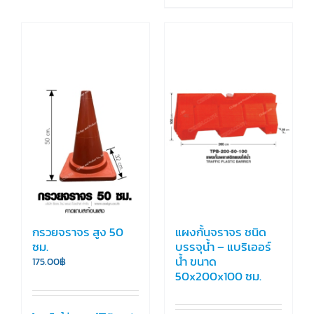
กรวยจราจร สูง 50
แผงกั้นจราจร ชนิด
ซม.
บรรจุน้ำ – แบริเออร์
น้ำ ขนาด
175.00
฿
50x200x100 ซม.