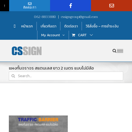
↑
ติดต่อเรา
Skip
062-8833880
|
cssigngroup@gmail.com
to
หน้าแรก
เกี่ยวกับเรา
ติดต่อเรา
วิธีสั่งซื้อ – การชำระเงิน
content
My Account
CART
แผงกั้นจราจร สแตนเลส ยาว 2 เมตร แบบไม่มีล้อ
Search
for: