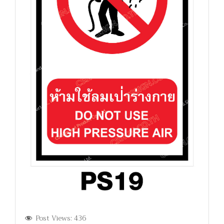
Post Views:
436