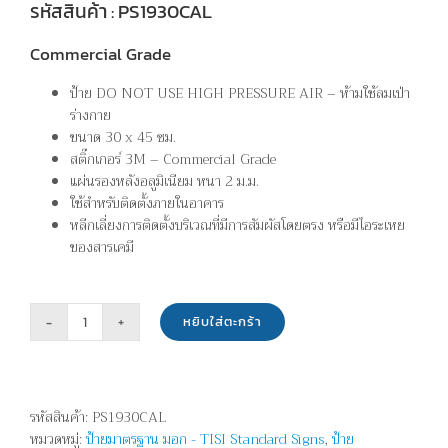
รหัสสินค้า : PS1930CAL
Commercial Grade
ป้าย DO NOT USE HIGH PRESSURE AIR – ห้ามใช้ลมเป่า
ร่างกาย
ขนาด 30 x 45 ซม.
สติ๊กเกอร์ 3M – Commercial Grade
แผ่นรองหลังอลูมิเนียม หนา 2 ม.ม.
ใช้สำหรับติดตั้งภายในอาคาร
หลีกเลี่ยงการติดตั้งบริเวณที่มีการสัมผัสโดยตรง หรือมีไอระเหย
ของสารเคมี
หยิบใส่ตะกร้า
จำนวน
ห้าม
ใช้
ลม
รหัสสินค้า:
PS1930CAL
เป่า
หมวดหมู่:
ป้ายมาตรฐาน มอก - TISI Standard Signs
,
ป้าย
ร่างกาย