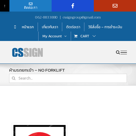
↑
ติดต่อเรา
Skip
062-8833880
|
cssigngroup@gmail.com
to
หน้าแรก
เกี่ยวกับเรา
ติดต่อเรา
วิธีสั่งซื้อ – การชำระเงิน
content
My Account
CART
ห้ามรถยกเข้า – NO FORKLIFT
Search
for: