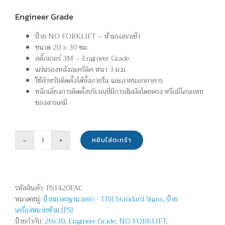
Engineer Grade
ป้าย NO FORKLIFT – ห้ามรถยกเข้า
ขนาด 20 x 30 ซม.
สติ๊กเกอร์ 3M – Engineer Grade
แผ่นรองหลังอะคริลิค หนา 3 ม.ม.
ใช้สำหรับติดตั้งได้ทั้งภายใน และภายนอกอาคาร
หลีกเลี่ยงการติดตั้งบริเวณที่มีการสัมผัสโดยตรง หรือมีไอระเหย
ของสารเคมี
หยิบใส่ตะกร้า
จำนวน
ห้าม
รถ
ยก
รหัสสินค้า:
PS1420EAC
เข้า
หมวดหมู่:
ป้ายมาตรฐาน มอก - TISI Standard Signs
,
ป้าย
-
เครื่องหมายห้าม [PS]
NO
ป้ายกำกับ:
20x30
,
Engineer Grade
,
NO FORKLIFT
,
FORKLIFT