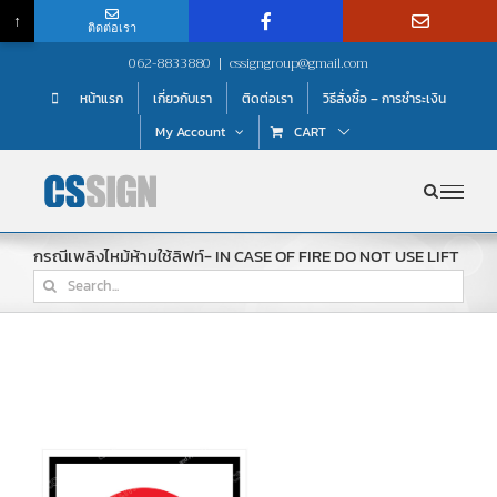
↑
ติดต่อเรา
Skip
062-8833880
|
cssigngroup@gmail.com
to
หน้าแรก
เกี่ยวกับเรา
ติดต่อเรา
วิธีสั่งซื้อ – การชำระเงิน
content
My Account
CART
กรณีเพลิงไหม้ห้ามใช้ลิฟท์- IN CASE OF FIRE DO NOT USE LIFT
Search
for: