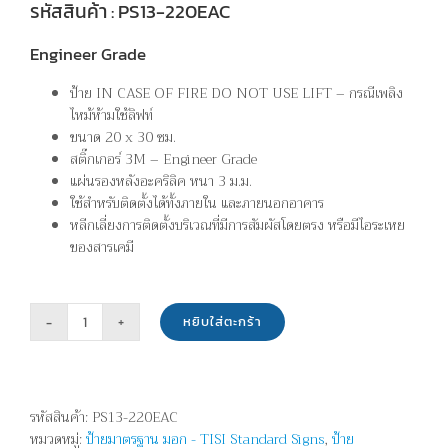
รหัสสินค้า : PS13-220EAC
Engineer Grade
ป้าย IN CASE OF FIRE DO NOT USE LIFT – กรณีเพลิง
ไหม้ห้ามใช้ลิฟท์
ขนาด 20 x 30 ซม.
สติ๊กเกอร์ 3M – Engineer Grade
แผ่นรองหลังอะคริลิค หนา 3 ม.ม.
ใช้สำหรับติดตั้งได้ทั้งภายใน และภายนอกอาคาร
หลีกเลี่ยงการติดตั้งบริเวณที่มีการสัมผัสโดยตรง หรือมีไอระเหย
ของสารเคมี
หยิบใส่ตะกร้า
จำนวน
กรณี
เพลิง
ไหม้
รหัสสินค้า:
PS13-220EAC
ห้าม
หมวดหมู่:
ป้ายมาตรฐาน มอก - TISI Standard Signs
,
ป้าย
ใช้