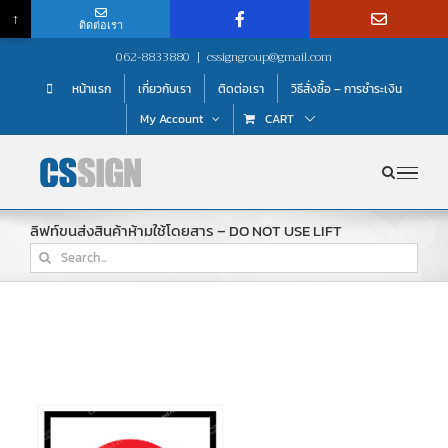
↑
ติดต่อเรา
Skip
062-8833880
|
cssigngroup@gmail.com
to
หน้าแรก
เกี่ยวกับเรา
ติดต่อเรา
วิธีสั่งซื้อ – การชำระเงิน
content
My Account
CART
ลิฟท์ขนส่งสินค้าห้ามใช้โดยสาร – DO NOT USE LIFT
Search
for: