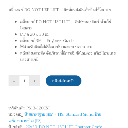
สติ๊กเกอร์ DO NOT USE LIFT – ลิฟท์ขนส่งสินค้าห้ามใช้โดยสาร
สติ๊กเกอร์ DO NOT USE LIFT – ลิฟท์ขนส่งสินค้าห้ามใช้
โดยสาร
ขนาด 20 x 30 ซม.
สติ๊กเกอร์ 3M – Engineer Grade
ใช้สำหรับติดตั้งได้ทั้งภายใน และภายนอกอาคาร
หลีกเลี่ยงการติดตั้งบริเวณที่มีการสัมผัสโดยตรง หรือมีไอระเหย
ของสารเคมี
หยิบใส่ตะกร้า
จำนวน
ลิฟท์
ขนส่ง
สินค้า
รหัสสินค้า:
PS13-120EST
ห้าม
หมวดหมู่:
ป้ายมาตรฐาน มอก - TISI Standard Signs
,
ป้าย
ใช้
เครื่องหมายห้าม [PS]
โดยสาร
ป้ายกำกับ:
20x30
,
DO NOT USE LIFT
,
Engineer Grade
,
-