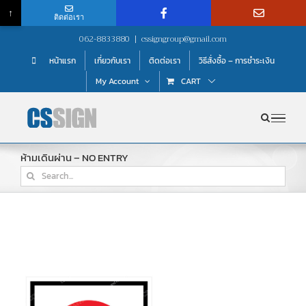
↑
ติดต่อเรา
Skip
062-8833880
|
cssigngroup@gmail.com
to
หน้าแรก
เกี่ยวกับเรา
ติดต่อเรา
วิธีสั่งซื้อ – การชำระเงิน
content
My Account
CART
ห้ามเดินผ่าน – NO ENTRY
Search
for: