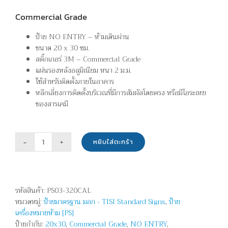
Commercial Grade
ป้าย NO ENTRY – ห้ามเดินผ่าน
ขนาด 20 x 30 ซม.
สติ๊กเกอร์ 3M – Commercial Grade
แผ่นรองหลังอลูมิเนียม หนา 2 ม.ม.
ใช้สำหรับติดตั้งภายในอาคาร
หลีกเลี่ยงการติดตั้งบริเวณที่มีการสัมผัสโดยตรง หรือมีไอระเหย
ของสารเคมี
หยิบใส่ตะกร้า
จำนวน
ห้าม
เดิน
ผ่าน
รหัสสินค้า:
PS03-320CAL
-
หมวดหมู่:
ป้ายมาตรฐาน มอก - TISI Standard Signs
,
ป้าย
NO
เครื่องหมายห้าม [PS]
ENTRY
ป้ายกำกับ:
20x30
,
Commercial Grade
,
NO ENTRY
,
ชิ้น