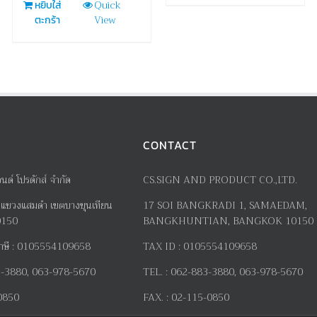
Quick
หยิบใส่
View
ตะกร้า
CONTACT
อนด์ โปรดักส์ จำกัด
CS.SIGN AND PRODUCT CO.,LTD.
แขวงแสมดำ เขตบางขุนเทียน
17
SOI BANGKRADI
1
, SAMAEDAM,
0150
BANGKHUNTIAN, BANGKOK 10150
าษี
:
0105554109658
TAX ID :
0105554109658
-3880, 063-978-5670
TEL. :
062-883-3880, 063-978-5670
0850
FAX. :
02-115-0850