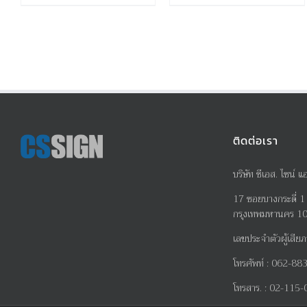
ติดต่อเรา
บริษัท ซีเอส. ไซน์ แ
17
ซอยบางกระดี่
1
กรุงเทพมหานคร 1
เลขประจำตัวผู้เสียภ
โทรศัพท์
:
062-883
โทรสาร
. :
02-115-