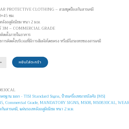
EAR PROTECTIVE CLOTHING – สวมชุดป้องกันสารเคมี
0×45 ซม.
ลังอลูมิเนียม หนา 2 ม.ม.
กอร์ 3M – COMMERCIAL GRADE
บติดตั้งภายในอาคาร
ยงการติดตั้งบริเวณที่มีการสัมผัสโดยตรง หรือมีไอระเหยของสารเคมี
หยิบใส่ตะกร้า
น
ัน
0830CAL
มาตรฐาน มอก - TISI Standard Signs
,
ป้ายเครื่องหมายบังคับ [MS]
45
,
Commercial Grade
,
MANDATORY SIGNS
,
MS08
,
MS0830CAL
,
WEAR
งกันสารเคมี
,
แผ่นรองหลังอลูมิเนียม หนา 2 ม.ม.
R
ECTIVE
HING