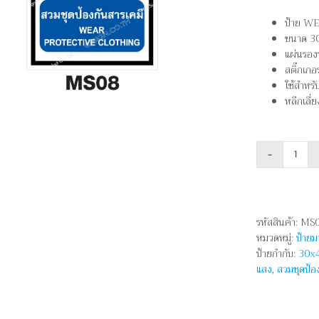
ป้าย W
ขนาด 3
แผ่นรองห
สติ๊กเ
ใช้สำหรั
หลีกเลี่
จำนว
สวม
ชุด
ป้องก
รหัสสินค้า:
MS
สาร
หมวดหมู่:
ป้าย
เคมี
ป้ายกำกับ:
30x
-
แสง
,
สวมชุดป้อ
WEA
PROT
CLOT
ชิ้น