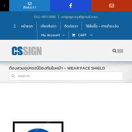
↑
ติดต่อเรา
Skip
062-8833880
|
cssigngroup@gmail.com
to
หน้าแรก
เกี่ยวกับเรา
ติดต่อเรา
วิธีสั่งซื้อ – การชำระเงิน
content
My Account
CART
ต้องสวมอุปกรณ์ป้องกันใบหน้า – WEAR FACE SHIELD
Search
for: