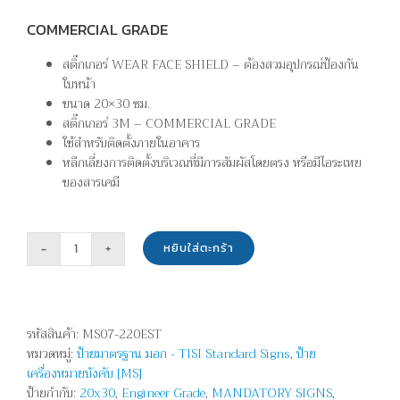
COMMERCIAL GRADE
สติ๊กเกอร์ WEAR FACE SHIELD – ต้องสวมอุปกรณ์ป้องกัน
ใบหน้า
ขนาด 20×30 ซม.
สติ๊กเกอร์ 3M – COMMERCIAL GRADE
ใช้สำหรับติดตั้งภายในอาคาร
หลีกเลี่ยงการติดตั้งบริเวณที่มีการสัมผัสโดยตรง หรือมีไอระเหย
ของสารเคมี
หยิบใส่ตะกร้า
จำนวน
ต้อง
สวม
อุปกรณ์
รหัสสินค้า:
MS07-220EST
ป้องกัน
หมวดหมู่:
ป้ายมาตรฐาน มอก - TISI Standard Signs
,
ป้าย
ใบหน้า
เครื่องหมายบังคับ [MS]
-
ป้ายกำกับ:
20x30
,
Engineer Grade
,
MANDATORY SIGNS
,
WEAR