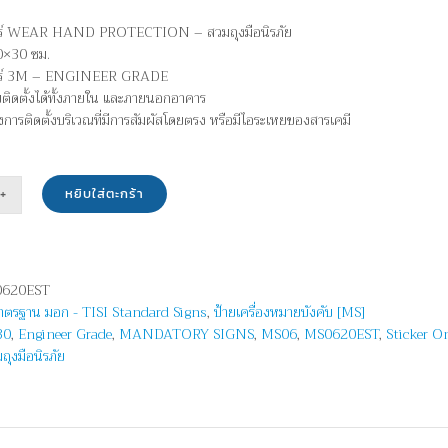
กอร์ WEAR HAND PROTECTION – สวมถุงมือนิรภัย
0×30 ซม.
กอร์ 3M – ENGINEER GRADE
บติดตั้งได้ทั้งภายใน และภายนอกอาคาร
ยงการติดตั้งบริเวณที่มีการสัมผัสโดยตรง หรือมีไอระเหยของสารเคมี
หยิบใส่ตะกร้า
น
620EST
มาตรฐาน มอก - TISI Standard Signs
,
ป้ายเครื่องหมายบังคับ [MS]
R
30
,
Engineer Grade
,
MANDATORY SIGNS
,
MS06
,
MS0620EST
,
Sticker O
D
ถุงมือนิรภัย
ECTION