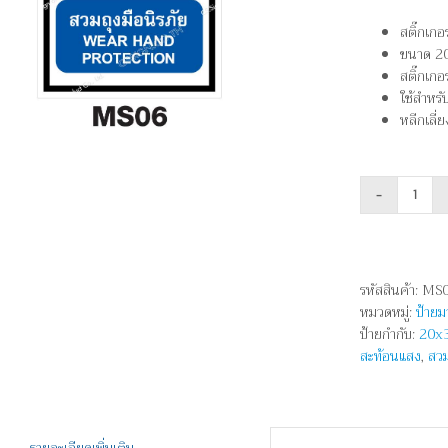
สติ๊กเ
ขนาด 2
สติ๊กเ
ใช้สำหรั
หลีกเลี่
จำนว
สวม
ถุงมือ
นิรภัย
รหัสสินค้า:
MS0
-
หมวดหมู่:
ป้าย
WEA
ป้ายกำกับ:
20x
HAN
สะท้อนแสง
,
สวม
PROT
ชิ้น
รายละเอียดเพิ่มเติม