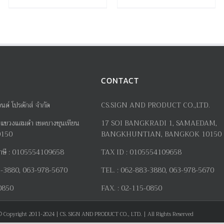
CONTACT
อนด์ โปรดักส์ จำกัด
CS.SIGN AND PRODUCT CO.,LTD.
แขวงแสมดำ เขตบางขุนเทียน
17
SOI BANGKRADI
1
, SAMAEDAM,
0150
BANGKHUNTIAN, BANGKOK 10150
าษี
:
0105554109658
TAX ID :
0105554109658
-3880, 063-978-5670
TEL. :
062-883-3880, 063-978-5670
0850
FAX. :
02-115-0850
© Copyright 2011-2024 | CS. SIGN AND PRODUCT CO., LTD. | All Rights Reserved