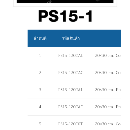
ลำดับที่
รหัสสินค้า
1
PS15-120CAL
20×30 cm., Commerc
2
PS15-120CAC
20×30 cm., Commerc
3
PS15-120EAL
20×30 cm., Engineer
4
PS15-120EAC
20×30 cm., Enginee
5
PS15-120CST
20×30 cm., Commercia