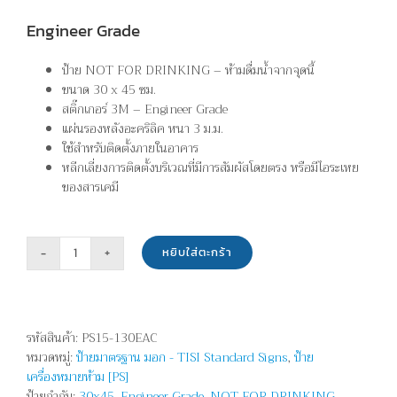
Engineer Grade
ป้าย NOT FOR DRINKING – ห้ามดื่มน้ำจากจุดนี้
ขนาด 30 x 45 ซม.
สติ๊กเกอร์ 3M – Engineer Grade
แผ่นรองหลังอะคริลิค หนา 3 ม.ม.
ใช้สำหรับติดตั้งภายในอาคาร
หลีกเลี่ยงการติดตั้งบริเวณที่มีการสัมผัสโดยตรง หรือมีไอระเหย
ของสารเคมี
หยิบใส่ตะกร้า
จำนวน
ห้าม
ดื่ม
น้ำ
รหัสสินค้า:
PS15-130EAC
จาก
หมวดหมู่:
ป้ายมาตรฐาน มอก - TISI Standard Signs
,
ป้าย
จุด
เครื่องหมายห้าม [PS]
นี้
ป้ายกำกับ:
30x45
,
Engineer Grade
,
NOT FOR DRINKING
,