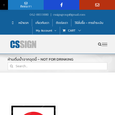
↑
ติดต่อเรา
Skip
062-8833880
|
cssigngroup@gmail.com
to
หน้าแรก
เกี่ยวกับเรา
ติดต่อเรา
วิธีสั่งซื้อ – การชำระเงิน
content
My Account
CART
ห้ามดื่มน้ำจากจุดนี้ – NOT FOR DRINKING
Search
for: