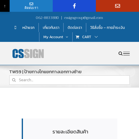
↑
ติดต่อเรา
Skip
062-8833880
|
cssigngroup@gmail.com
to
หน้าแรก
เกี่ยวกับเรา
ติดต่อเรา
วิธีสั่งซื้อ – การชำระเงิน
content
My Account
CART
TW59 | ป้ายทางโทแยกทางเอกทางซ้าย
Search
for:
รายละเอียดสินค้า