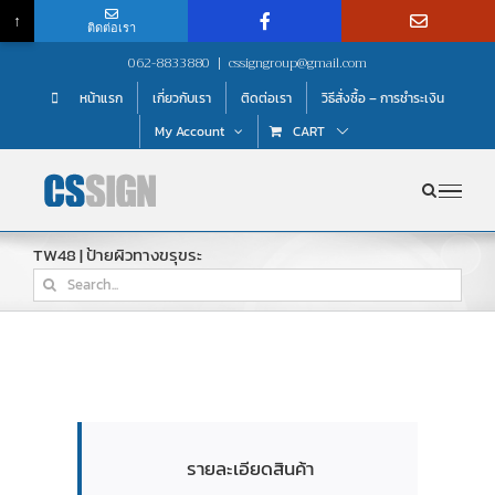
↑
ติดต่อเรา
Skip
062-8833880
|
cssigngroup@gmail.com
to
หน้าแรก
เกี่ยวกับเรา
ติดต่อเรา
วิธีสั่งซื้อ – การชำระเงิน
content
My Account
CART
TW48 | ป้ายผิวทางขรุขระ
Search
for:
รายละเอียดสินค้า