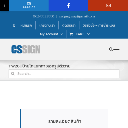
↑
ติดต่อเรา
Skip
062-8833880
|
cssigngroup@gmail.com
to
หน้าแรก
เกี่ยวกับเรา
ติดต่อเรา
วิธีสั่งซื้อ – การชำระเงิน
content
My Account
CART
TW26 | ป้ายโทแยกทางเอกรูปตัววาย
Search
for:
รายละเอียดสินค้า