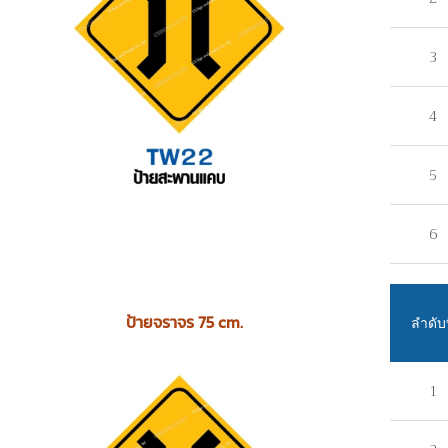
3
4
5
6
ป้ายจราจร 75 cm.
ลำดับท
1