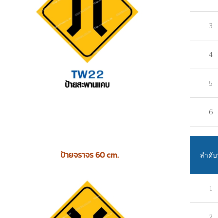
3
4
5
6
ป้ายจราจร 60 cm.
ลำดับท
1
2