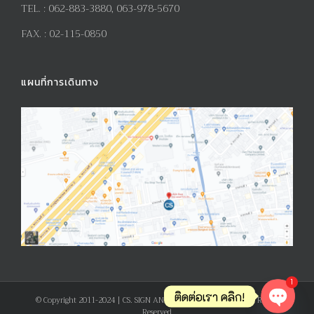
TEL. :
062-883-3880, 063-978-5670
FAX. :
02-115-0850
แผนที่การเดินทาง
1
ติดต่อเรา คลิก!
© Copyright 2011-2024 | CS. SIGN AND PRODUCT CO., LTD. | All Rights
Reserved