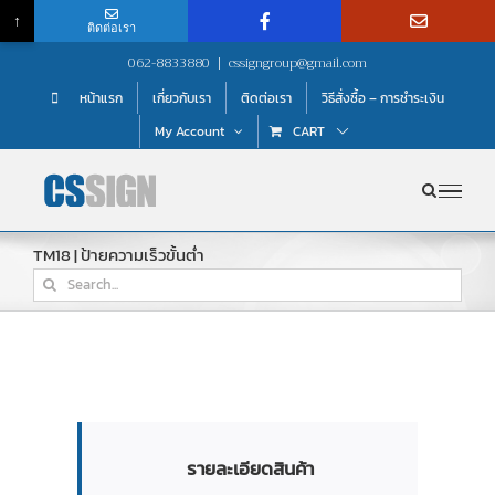
↑
ติดต่อเรา
Skip
062-8833880
|
cssigngroup@gmail.com
to
หน้าแรก
เกี่ยวกับเรา
ติดต่อเรา
วิธีสั่งซื้อ – การชำระเงิน
content
My Account
CART
TM18 | ป้ายความเร็วขั้นต่ำ
Search
for:
รายละเอียดสินค้า