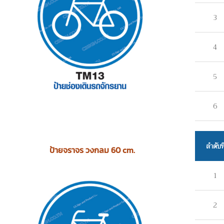
3
4
5
6
ลำดับที
ป้ายจราจร วงกลม 60 cm.
1
2