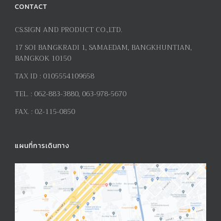
CONTACT
CS.SIGN AND PRODUCT CO.,LTD.
17
SOI BANGKRADI
1
, SAMAEDAM, BANGKHUNTIAN,
BANGKOK 10150
TAX ID :
0105554109658
TEL. :
062-883-3880, 063-978-5670
FAX. :
02-115-0850
แผนที่การเดินทาง