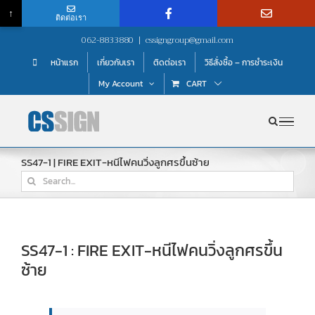
↑
ติดต่อเรา
Skip
062-8833880
|
cssigngroup@gmail.com
to
หน้าแรก
เกี่ยวกับเรา
ติดต่อเรา
วิธีสั่งซื้อ – การชำระเงิน
content
My Account
CART
SS47-1 | FIRE EXIT-หนีไฟคนวิ่งลูกศรขึ้นซ้าย
Search
for:
SS47-1 : FIRE EXIT-หนีไฟคนวิ่งลูกศรขึ้น
ซ้าย