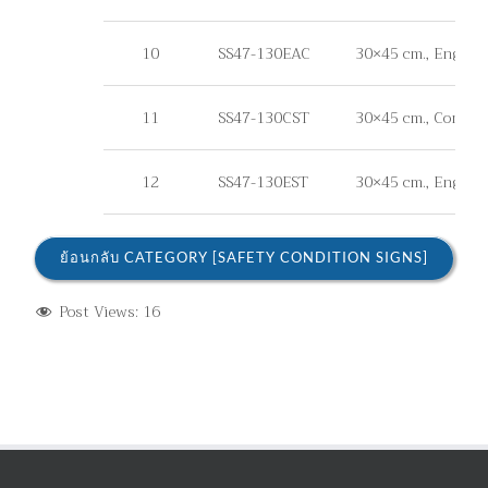
10
SS47-130EAC
30×45 cm., Enginee
11
SS47-130CST
30×45 cm., Commercia
12
SS47-130EST
30×45 cm., Engineer 
ย้อนกลับ CATEGORY [SAFETY CONDITION SIGNS]
Post Views:
16