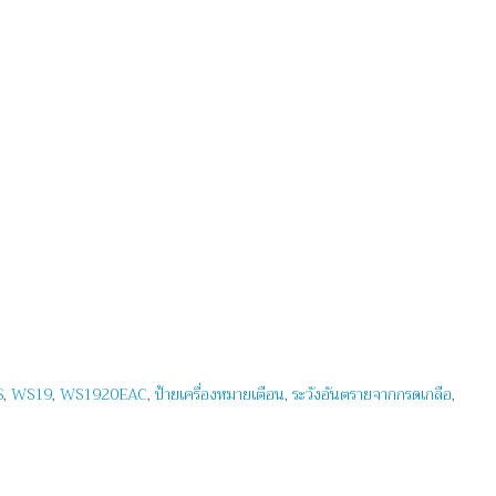
S
,
WS19
,
WS1920EAC
,
ป้ายเครื่องหมายเตือน
,
ระวังอันตรายจากกรดเกลือ
,