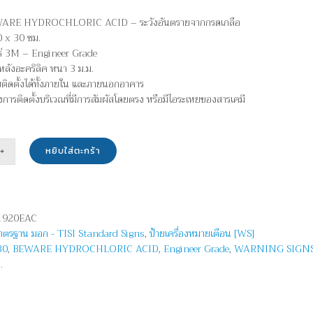
WARE HYDROCHLORIC ACID – ระวังอันตรายจากกรดเกลือ
 x 30 ซม.
อร์ 3M – Engineer Grade
หลังอะคริลิค หนา 3 ม.ม.
บติดตั้งได้ทั้งภายใน และภายนอกอาคาร
ยงการติดตั้งบริเวณที่มีการสัมผัสโดยตรง หรือมีไอระเหยของสารเคมี
หยิบใส่ตะกร้า
น
าย
1920EAC
ลือ
มาตรฐาน มอก - TISI Standard Signs
,
ป้ายเครื่องหมายเตือน [WS]
30
,
BEWARE HYDROCHLORIC ACID
,
Engineer Grade
,
WARNING SIGN
ARE
.
OCHLORIC