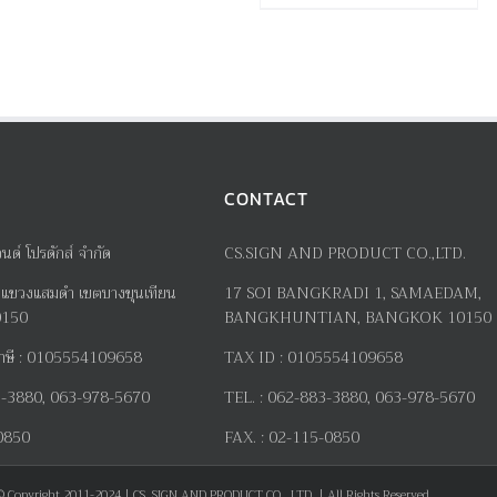
CONTACT
อนด์ โปรดักส์ จำกัด
CS.SIGN AND PRODUCT CO.,LTD.
แขวงแสมดำ เขตบางขุนเทียน
17
SOI BANGKRADI
1
, SAMAEDAM,
0150
BANGKHUNTIAN, BANGKOK 10150
าษี
:
0105554109658
TAX ID :
0105554109658
-3880, 063-978-5670
TEL. :
062-883-3880, 063-978-5670
0850
FAX. :
02-115-0850
© Copyright 2011-2024 | CS. SIGN AND PRODUCT CO., LTD. | All Rights Reserved