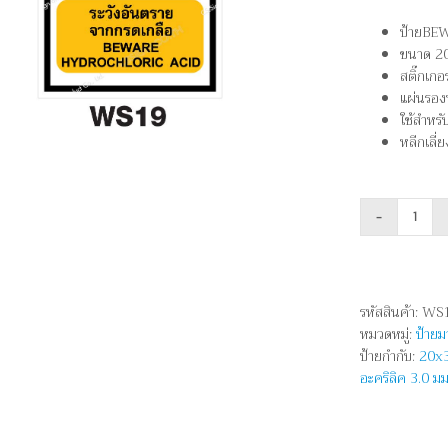
ป้ายBE
ขนาด 20
สติ๊กเก
แผ่นรอง
ใช้สำหรั
หลีกเลี่
จำนว
ระวัง
อันตร
จาก
รหัสสินค้า:
WS
กรดเก
หมวดหมู่:
ป้าย
-
ป้ายกำกับ:
20x
BEW
อะคริลิค 3.0 มม
HYDR
ACID
ชิ้น