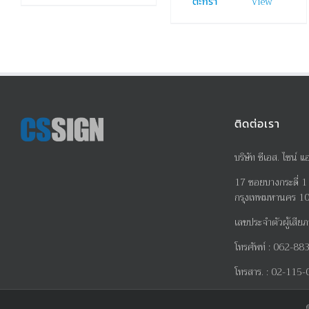
View
ตะกร้า
ติดต่อเรา
บริษัท ซีเอส. ไซน์ แ
17
ซอยบางกระดี่
1
กรุงเทพมหานคร 1
เลขประจำตัวผู้เสียภ
โทรศัพท์
:
062-883
โทรสาร
. :
02-115-