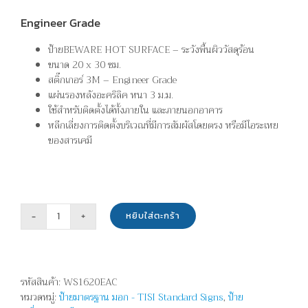
Engineer Grade
ป้ายBEWARE HOT SURFACE – ระวังพื้นผิววัสดุร้อน
ขนาด 20 x 30 ซม.
สติ๊กเกอร์ 3M – Engineer Grade
แผ่นรองหลังอะคริลิค หนา 3 ม.ม.
ใช้สำหรับติดตั้งได้ทั้งภายใน และภายนอกอาคาร
หลีกเลี่ยงการติดตั้งบริเวณที่มีการสัมผัสโดยตรง หรือมีไอระเหย
ของสารเคมี
หยิบใส่ตะกร้า
จำนวน
ระวัง
พื้น
ผิว
รหัสสินค้า:
WS1620EAC
วัสดุ
หมวดหมู่:
ป้ายมาตรฐาน มอก - TISI Standard Signs
,
ป้าย
ร้อน