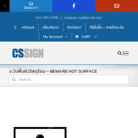
↑
ติดต่อเรา
Skip
062-8833880
|
cssigngroup@gmail.com
to
หน้าแรก
เกี่ยวกับเรา
ติดต่อเรา
วิธีสั่งซื้อ – การชำระเงิน
content
My Account
CART
ระวังพื้นผิววัสดุร้อน – BEWARE HOT SURFACE
Search
for: