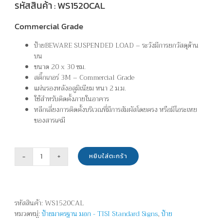
รหัสสินค้า : WS1520CAL
Commercial Grade
ป้ายBEWARE SUSPENDED LOAD – ระวังมีการยกวัสดุด้าน
บน
ขนาด 20 x 30 ซม.
สติ๊กเกอร์ 3M – Commercial Grade
แผ่นรองหลังอลูมิเนียม หนา 2 ม.ม.
ใช้สำหรับติดตั้งภายในอาคาร
หลีกเลี่ยงการติดตั้งบริเวณที่มีการสัมผัสโดยตรง หรือมีไอระเหย
ของสารเคมี
หยิบใส่ตะกร้า
จำนวน
ระวัง
มี
การ
รหัสสินค้า:
WS1520CAL
ยก
หมวดหมู่:
ป้ายมาตรฐาน มอก - TISI Standard Signs
,
ป้าย
วัสดุ