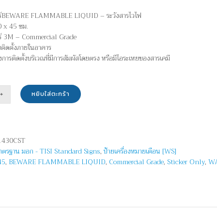
กอร์BEWARE FLAMMABLE LIQUID – ระวังสารไวไฟ
 x 45 ซม.
อร์ 3M – Commercial Grade
บติดตั้งภายในอาคาร
ยงการติดตั้งบริเวณที่มีการสัมผัสโดยตรง หรือมีไอระเหยของสารเคมี
หยิบใส่ตะกร้า
น
430CST
มาตรฐาน มอก - TISI Standard Signs
,
ป้ายเครื่องหมายเตือน [WS]
ARE
45
,
BEWARE FLAMMABLE LIQUID
,
Commercial Grade
,
Sticker Only
,
WA
MMABLE
D