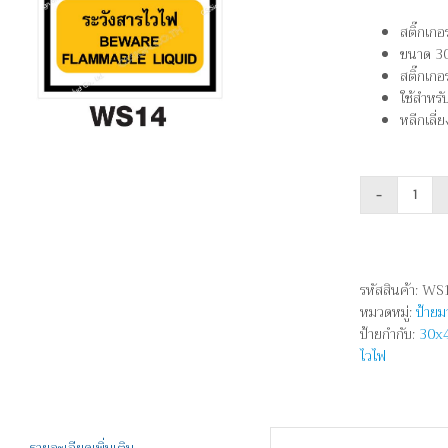
สติ๊กเ
ขนาด 30
สติ๊กเก
ใช้สำหรั
หลีกเลี่
จำนว
ระวัง
สาร
ไวไฟ
รหัสสินค้า:
WS1
-
หมวดหมู่:
ป้าย
BEW
ป้ายกำกับ:
30x
FLA
ไวไฟ
LIQUI
ชิ้น
รายละเอียดเพิ่มเติม