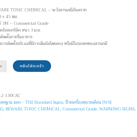
WARE TOXIC CHEMICAL – ระวังสารเคมีอันตราย
 x 45 ซม.
อร์ 3M – Commercial Grade
หลังอะคริลิค หนา 3 ม.ม.
บติดตั้งภายในอาคาร
ยงการติดตั้งบริเวณที่มีการสัมผัสโดยตรง หรือมีไอระเหยของสารเคมี
หยิบใส่ตะกร้า
น
2-130CAC
าย
มาตรฐาน มอก - TISI Standard Signs
,
ป้ายเครื่องหมายเตือน [WS]
45
,
BEWARE TOXIC CHEMICAL
,
Commercial Grade
,
WARNING SIGNS
,
ARE
.
C
ICAL