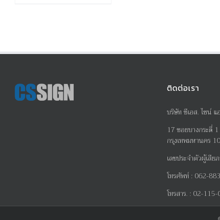
ติดต่อเรา
บริษัท ซีเอส. ไซน์ แ
17
ซอยบางกระดี่
1
กรุงเทพมหานคร 1
เลขประจำตัวผู้เสียภ
โทรศัพท์
:
062-883
โทรสาร
. :
02-115-