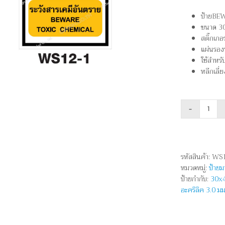
ป้ายBE
ขนาด 30
สติ๊กเก
แผ่นรอง
ใช้สำหรั
หลีกเลี่
จำนว
ระวัง
สาร
เคมี
รหัสสินค้า:
WS1
อันตร
หมวดหมู่:
ป้าย
-
ป้ายกำกับ:
30x
BEW
อะคริลิค 3.0 มม
TOXI
CHEM
ชิ้น