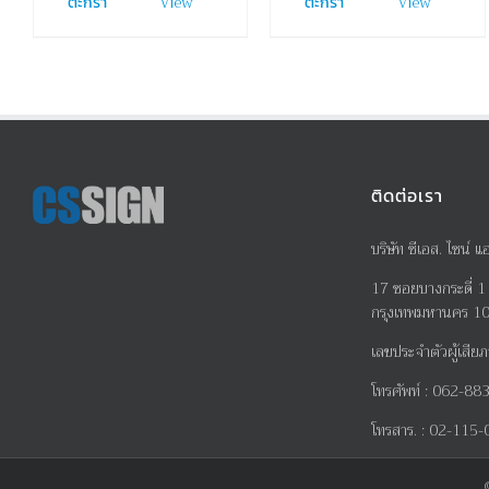
View
View
ตะกร้า
ตะกร้า
ติดต่อเรา
บริษัท ซีเอส. ไซน์ แ
17
ซอยบางกระดี่
1
กรุงเทพมหานคร 1
เลขประจำตัวผู้เสียภ
โทรศัพท์
:
062-883
โทรสาร
. :
02-115-