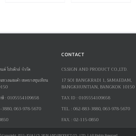
CONTACT
อนด์ โปรดักส์ จำกัด
CS.SIGN AND PRODUCT CO.,LTD.
แขวงแสมดำ เขตบางขุนเทียน
17
SOI BANGKRADI
1
, SAMAEDAM,
0150
BANGKHUNTIAN, BANGKOK 10150
าษี
:
0105554109658
TAX ID :
0105554109658
-3880, 063-978-5670
TEL. :
062-883-3880, 063-978-5670
0850
FAX. :
02-115-0850
© Copyright 2011-2024 | CS. SIGN AND PRODUCT CO., LTD. | All Rights Reserved