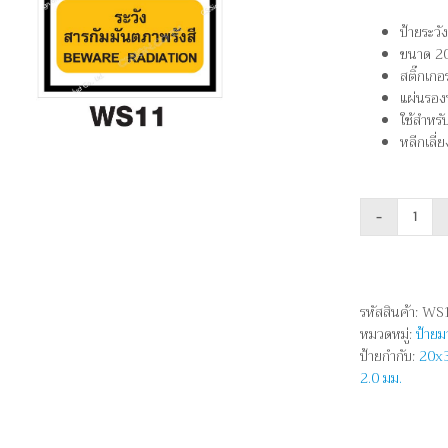
ป้ายระว
ขนาด 20
สติ๊กเก
แผ่นรองห
ใช้สำหรั
หลีกเลี่
จำนว
ระวัง
สาร
กัมมั
รหัสสินค้า:
WS
-
หมวดหมู่:
ป้าย
BEW
ป้ายกำกับ:
20x
RADI
2.0 มม.
ชิ้น