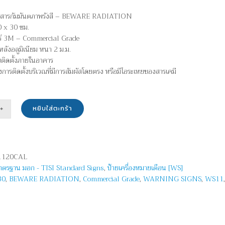
ังสารกัมมันตภาพรังสี – BEWARE RADIATION
 x 30 ซม.
อร์ 3M – Commercial Grade
ลังอลูมิเนียม หนา 2 ม.ม.
บติดตั้งภายในอาคาร
ยงการติดตั้งบริเวณที่มีการสัมผัสโดยตรง หรือมีไอระเหยของสารเคมี
หยิบใส่ตะกร้า
น
นตภาพรังสี
1120CAL
มาตรฐาน มอก - TISI Standard Signs
,
ป้ายเครื่องหมายเตือน [WS]
ARE
30
,
BEWARE RADIATION
,
Commercial Grade
,
WARNING SIGNS
,
WS11
ATION