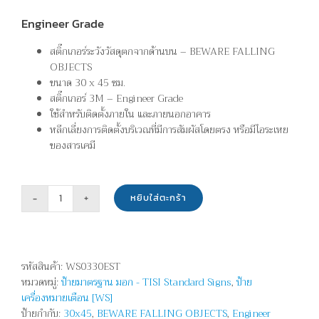
Engineer Grade
สติ๊กเกอร์ระวังวัสดุตกจากด้านบน – BEWARE FALLING
OBJECTS
ขนาด 30 x 45 ซม.
สติ๊กเกอร์ 3M – Engineer Grade
ใช้สำหรับติดตั้งภายใน และภายนอกอาคาร
หลีกเลี่ยงการติดตั้งบริเวณที่มีการสัมผัสโดยตรง หรือมีไอระเหย
ของสารเคมี
หยิบใส่ตะกร้า
จำนวน
ระวัง
วัสดุ
ตก
รหัสสินค้า:
WS0330EST
จาก
หมวดหมู่:
ป้ายมาตรฐาน มอก - TISI Standard Signs
,
ป้าย
ด้าน
เครื่องหมายเตือน [WS]
บน
ป้ายกำกับ:
30x45
,
BEWARE FALLING OBJECTS
,
Engineer
-