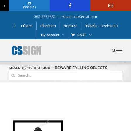
↑
ติดต่อเรา
Skip
062-8833880
|
cssigngroup@gmail.com
to
หน้าแรก
เกี่ยวกับเรา
ติดต่อเรา
วิธีสั่งซื้อ – การชำระเงิน
content
My Account
CART
ระวังวัสดุตกจากด้านบน – BEWARE FALLING OBJECTS
Search
for: