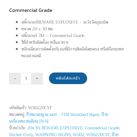
Commercial Grade
สติ๊กเกอร์BEWARE EXPLOSIVE – ระวังวัตถุระเบิด
ขนาด 20 x 30 ซม.
สติ๊กเกอร์ 3M – Commercial Grade
ใช้สำหรับติดตั้งภายในอาคาร
หลีกเลี่ยงการติดตั้งบริเวณที่มีการสัมผัสโดยตรง หรือมีไอระเหย
ของสารเคมี
หยิบใส่ตะกร้า
จำนวน
ระวัง
วัตถุ
ระเบิด
รหัสสินค้า:
WS0220CST
-
หมวดหมู่:
ป้ายมาตรฐาน มอก - TISI Standard Signs
,
ป้าย
BEWARE
เครื่องหมายเตือน [WS]
EXPLOSIVE
ป้ายกำกับ:
20x30
,
BEWARE EXPLOSIVE
,
Commercial Grade
,
ชิ้น
Sticker Only
,
WARNING SIGNS
,
WS02
,
WS0220CST
,
ป้าย