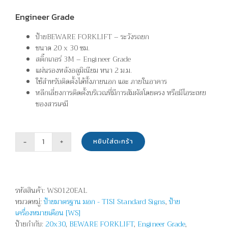
Engineer Grade
ป้ายBEWARE FORKLIFT – ระวังรถยก
ขนาด 20 x 30 ซม.
สติ๊กเกอร์ 3M – Engineer Grade
แผ่นรองหลังอลูมิเนียม หนา 2 ม.ม.
ใช้สำหรับติดตั้งได้ทั้งภายนอก และ ภายในอาคาร
หลีกเลี่ยงการติดตั้งบริเวณที่มีการสัมผัสโดยตรง หรือมีไอระเหย
ของสารเคมี
หยิบใส่ตะกร้า
จำนวน
ระวัง
รถยก
-
รหัสสินค้า:
WS0120EAL
BEWARE
หมวดหมู่:
ป้ายมาตรฐาน มอก - TISI Standard Signs
,
ป้าย
FORKLIFT
เครื่องหมายเตือน [WS]
ชิ้น
ป้ายกำกับ:
20x30
,
BEWARE FORKLIFT
,
Engineer Grade
,