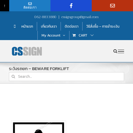
↑
ติดต่อเรา
Skip
062-8833880
|
cssigngroup@gmail.com
to
หน้าแรก
เกี่ยวกับเรา
ติดต่อเรา
วิธีสั่งซื้อ – การชำระเงิน
content
My Account
CART
ระวังรถยก – BEWARE FORKLIFT
Search
for: