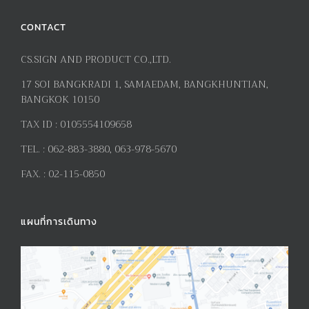
CONTACT
CS.SIGN AND PRODUCT CO.,LTD.
17
SOI BANGKRADI
1
, SAMAEDAM, BANGKHUNTIAN,
BANGKOK 10150
TAX ID :
0105554109658
TEL. :
062-883-3880, 063-978-5670
FAX. :
02-115-0850
แผนที่การเดินทาง