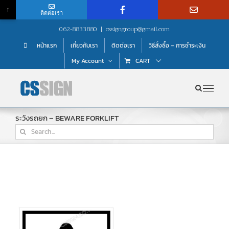
↑
ติดต่อเรา
Skip
062-8833880
|
cssigngroup@gmail.com
to
หน้าแรก
เกี่ยวกับเรา
ติดต่อเรา
วิธีสั่งซื้อ – การชำระเงิน
content
My Account
CART
ระวังรถยก – BEWARE FORKLIFT
Search
for: