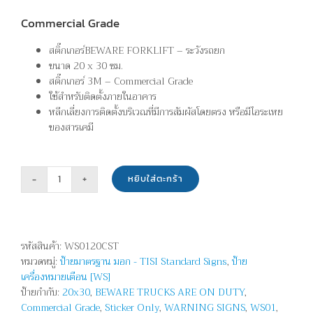
Commercial Grade
สติ๊กเกอร์BEWARE FORKLIFT – ระวังรถยก
ขนาด 20 x 30 ซม.
สติ๊กเกอร์ 3M – Commercial Grade
ใช้สำหรับติดตั้งภายในอาคาร
หลีกเลี่ยงการติดตั้งบริเวณที่มีการสัมผัสโดยตรง หรือมีไอระเหย
ของสารเคมี
หยิบใส่ตะกร้า
จำนวน
ระวัง
รถยก
-
รหัสสินค้า:
WS0120CST
BEWARE
หมวดหมู่:
ป้ายมาตรฐาน มอก - TISI Standard Signs
,
ป้าย
FORKLIFT
เครื่องหมายเตือน [WS]
ชิ้น
ป้ายกำกับ:
20x30
,
BEWARE TRUCKS ARE ON DUTY
,
Commercial Grade
,
Sticker Only
,
WARNING SIGNS
,
WS01
,