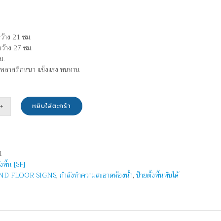
ว้าง 21 ซม.
ว้าง 27 ซม.
ม.
พลาสติกหนา แข็งแรง ทนทาน
หยิบใส่ตะกร้า
น
1
้งพื้น [SF]
ND FLOOR SIGNS
,
กำลังทำความสะอาดห้องน้ำ
,
ป้ายตั้งพื้นพับได้
าม
ด
ำ