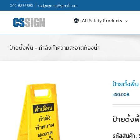
Skip
062-8833880
|
cssigngroup@gmail.com
to
content
All Safety Products
ป้ายตั้งพื้น – กำลังทำความสะอาดห้องน้ำ
ป้ายตั้งพื
450.00
฿
ป้ายตั้ง
รหัสสินค้า
: 