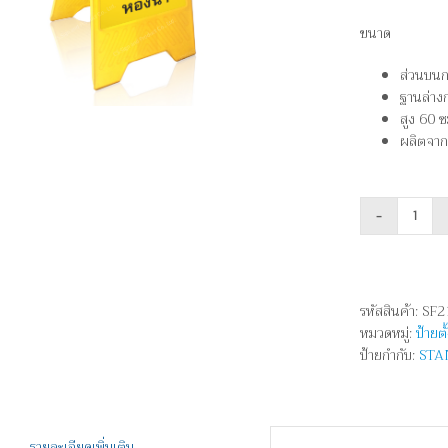
ขนาด
ส่วนบนก
ฐานล่างก
สูง 60 ซ
ผลิตจาก
จำนว
ป้าย
ตั้ง
พื้น
รหัสสินค้า:
SF2
-
หมวดหมู่:
ป้ายตั
กำลัง
ป้ายกำกับ:
STA
ทำคว
สะอา
ห้องน้
ชิ้น
รายละเอียดเพิ่มเติม