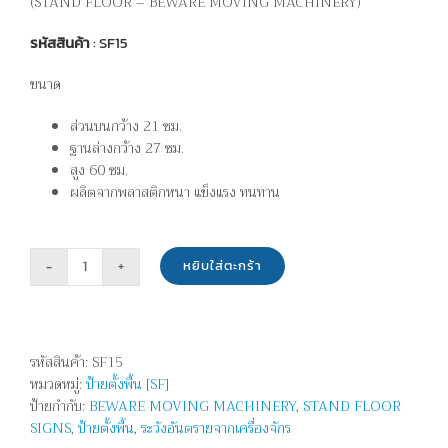
(STAND FLOOR
– BEWARE MOVING MACHINERY
)
รหัสสินค้า
: SF15
ขนาด
ส่วนบนกว้าง 21 ซม.
ฐานล่างกว้าง 27 ซม.
สูง 60 ซม.
ผลิตจากพลาสติกหนา แข็งแรง ทนทาน
หยิบใส่ตะกร้า
จำนวน
ป้าย
ตั้ง
พื้น
รหัสสินค้า:
SF15
-
หมวดหมู่:
ป้ายตั้งพื้น [SF]
ระวัง
ป้ายกำกับ:
BEWARE MOVING MACHINERY
,
STAND FLOOR
อันตราย
SIGNS
,
ป้ายตั้งพื้น
,
ระวังอันตรายจากเครื่องจักร
จาก