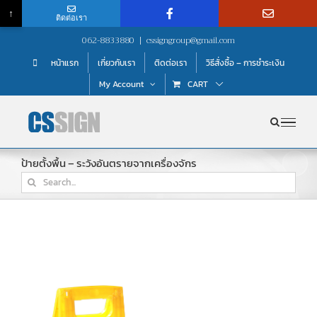
↑
ติดต่อเรา
Skip
062-8833880
|
cssigngroup@gmail.com
to
หน้าแรก
เกี่ยวกับเรา
ติดต่อเรา
วิธีสั่งซื้อ – การชำระเงิน
content
My Account
CART
ป้ายตั้งพื้น – ระวังอันตรายจากเครื่องจักร
Search
for: