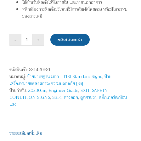
ใช้สำหรับติดตั้งได้ทั้งภายใน และภายนอกอาคาร
หลีกเลี่ยงการติดตั้งบริเวณที่มีการสัมผัสโดยตรง หรือมีไอระเหย
ของสารเคมี
หยิบใส่ตะกร้า
จำนวน
ทางออก
-
EXIT
รหัสสินค้า:
SS1420EST
-
หมวดหมู่:
ป้ายมาตรฐาน มอก - TISI Standard Signs
,
ป้าย
ลูก
เครื่องหมายแสดงสภาวะความปลอดภัย [SS]
ศร
ป้ายกำกับ:
20x30cm
,
Engineer Grade
,
EXIT
,
SAFETY
ขวา
CONDITION SIGNS
,
SS14
,
ทางออก
,
ลูกศรขวา
,
สติ๊กเกอร์สะท้อน
ชิ้น
แสง
รายละเอียดเพิ่มเติม