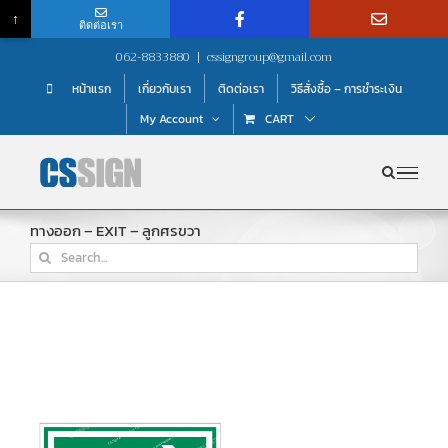
↑
ติดต่อเรา
Skip
062-8833880
|
cssigngroup@gmail.com
to
หน้าแรก
เกี่ยวกับเรา
ติดต่อเรา
วิธีสั่งซื้อ – การชำระเงิน
content
My Account
CART
ทางออก – EXIT – ลูกศรขวา
Search
for: