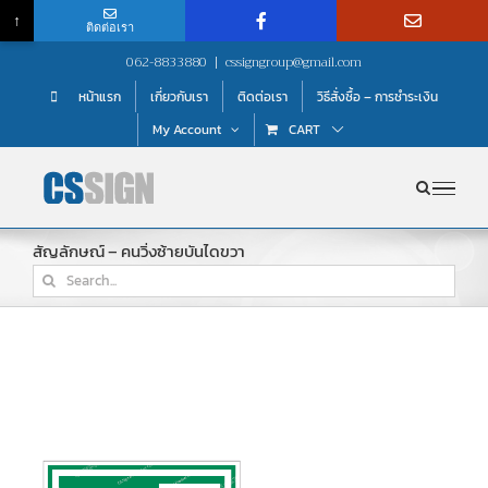
↑
ติดต่อเรา
Skip
062-8833880
|
cssigngroup@gmail.com
to
หน้าแรก
เกี่ยวกับเรา
ติดต่อเรา
วิธีสั่งซื้อ – การชำระเงิน
content
My Account
CART
สัญลักษณ์ – คนวิ่งซ้ายบันไดขวา
Search
for: