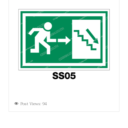
Post Views:
94