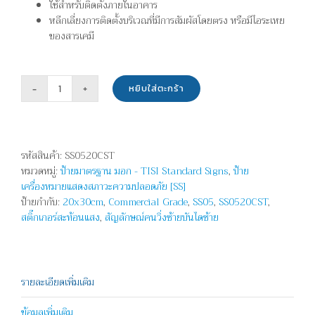
ใช้สำหรับติดตั้งภายในอาคาร
หลีกเลี่ยงการติดตั้งบริเวณที่มีการสัมผัสโดยตรง หรือมีไอระเหย
ของสารเคมี
หยิบใส่ตะกร้า
จำนวน
สัญลักษณ์
-
คน
รหัสสินค้า:
SS0520CST
วิ่ง
หมวดหมู่:
ป้ายมาตรฐาน มอก - TISI Standard Signs
,
ป้าย
ซ้าย
เครื่องหมายแสดงสภาวะความปลอดภัย [SS]
บันได
ป้ายกำกับ:
20x30cm
,
Commercial Grade
,
SS05
,
SS0520CST
,
ขวา
สติ๊กเกอร์สะท้อนแสง
,
สัญลักษณ์คนวิ่งซ้ายบันไดซ้าย
ชิ้น
รายละเอียดเพิ่มเติม
ข้อมูลเพิ่มเติม