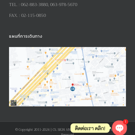
TEL. :
062-883-3880, 063-978-5670
FAX. :
02-115-0850
แผนที่การเดินทาง
1
ติดต่อเรา คลิก!
© Copyright 2011-2024 | CS. SIGN AND PRODUCT CO., LTD. | All Rights
Reserved