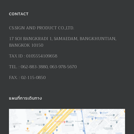
CONTACT
CS.SIGN AND PRODUCT CO.,LTD.
17
SOI BANGKRADI
1
, SAMAEDAM, BANGKHUNTIAN,
BANGKOK 10150
TAX ID :
0105554109658
TEL. :
062-883-3880, 063-978-5670
FAX. :
02-115-0850
แผนที่การเดินทาง