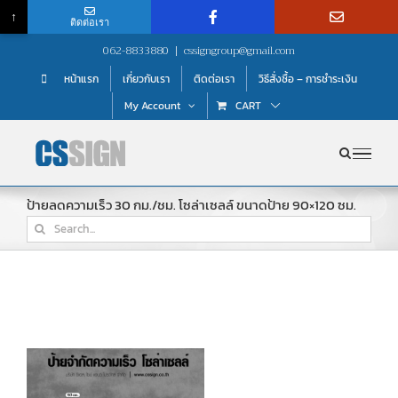
↑
ติดต่อเรา
Skip
062-8833880
|
cssigngroup@gmail.com
to
หน้าแรก
เกี่ยวกับเรา
ติดต่อเรา
วิธีสั่งซื้อ – การชำระเงิน
content
My Account
CART
ป้ายลดความเร็ว 30 กม./ชม. โซล่าเซลล์ ขนาดป้าย 90×120 ซม.
Search
for: