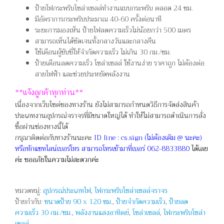
ป้ายไฟกระพริบโซล่าเซลล์ทำงานแบบกระพริบ ตลอด 24 ชม.
มีอัตราการกระพริบประมาณ 40-60 ครั้งต่อนาที
ระยะการมองเห็น ป้ายไฟลดความเร็วไม่น้อยกว่า 500 เมตร
สามารถเห็นได้ชัดเจนทั้งกลางวันและกลางคืน
ใช้เตือนผู้ขับขี่ให้จำกัดความเร็ว ไม่เกิน 30 กม./ชม.
ป้ายเตือนลดความเร็ว โซล่าเซลล์ ใช้งานง่าย ราคาถูก ไม่ต้องต่อ
สายไฟฟ้า และช่วยประหยัดพลังงาน
**
แจ้งลูกค้าทุกท่าน**
เนื่องจากเว็บไซต์ของทางร้าน ยังไม่สามารถกำหนดวิธีการจัดส่งสินค้า
ประเภทงานอุปกรณ์จราจรที่มีขนาดใหญ่ได้ ทำให้ไม่สามารถดำเนินการสั่ง
ซื้อผ่านช่องทางนี้ได้
กรุณาติดต่อกับทางร้านนะคะ
ID line : cs.sign (ไม่ต้องเติม @ นะคะ)
หรือทักแชทไลน์เบอร์โทร สามารถโทรเข้ามาที่เบอร์ 062-8833880
ได้เลย
ค่ะ
ขออภัยในความไม่สะดวกค่ะ
หมวดหมู่:
อุปกรณ์ประเภทไฟ
,
ไฟกระพริบโซล่าเซลล์จราจร
ป้ายกำกับ:
ขนาดป้าย 90 x 120 ซม.
,
ป้ายจำกัดความเร็ว
,
ป้ายลด
ความเร็ว 30 กม./ชม.
,
พลังงานแสงอาทิตย์
,
โซล่าเซลล์
,
ไฟกระพริบโซล่า
เซลล์