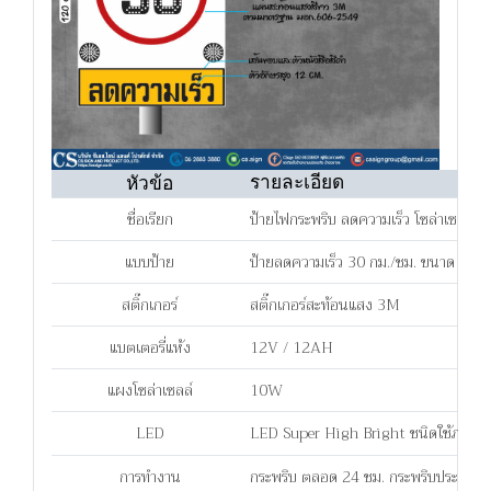
รายละเอียด
หัวข้อ
ชื่อเรียก
ป้ายไฟกระพริบ ลดความเร็ว โซล่าเซลล์
แบบป้าย
ป้ายลดความเร็ว 30 กม./ชม. ขนาด 90
สติ๊กเกอร์
สติ๊กเกอร์สะท้อนแสง 3M
แบตเตอรี่แห้ง
12V / 12AH
แผงโซล่าเซลล์
10W
LED
LED Super High Bright ชนิดใช้ภาย
การทำงาน
กระพริบ ตลอด 24 ชม. กระพริบประมาณ 4