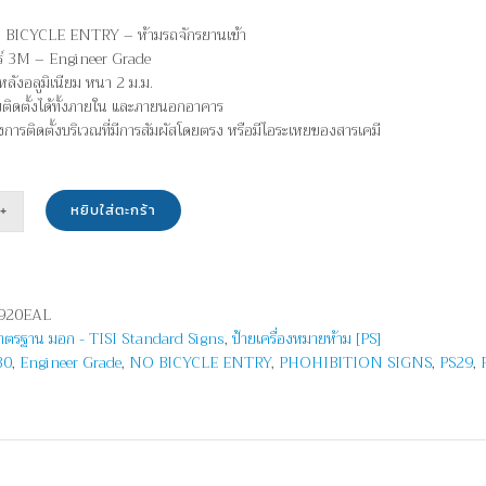
 BICYCLE ENTRY – ห้ามรถจักรยานเข้า
อร์ 3M – Engineer Grade
ลังอลูมิเนียม หนา 2 ม.ม.
บติดตั้งได้ทั้งภายใน และภายนอกอาคาร
ยงการติดตั้งบริเวณที่มีการสัมผัสโดยตรง หรือมีไอระเหยของสารเคมี
หยิบใส่ตะกร้า
น
าน
920EAL
มาตรฐาน มอก - TISI Standard Signs
,
ป้ายเครื่องหมายห้าม [PS]
30
,
Engineer Grade
,
NO BICYCLE ENTRY
,
PHOHIBITION SIGNS
,
PS29
,
CLE
Y