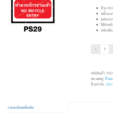
ป้าย NO
สติ๊กเก
แผ่นรองห
ใช้สำหรั
หลีกเลี่
จำนว
ห้าม
รถ
จักรย
รหัสสินค้า:
PS2
เข้า
หมวดหมู่:
ป้าย
-
ป้ายกำกับ:
20x
NO
BICY
ENTR
ชิ้น
รายละเอียดเพิ่มเติม