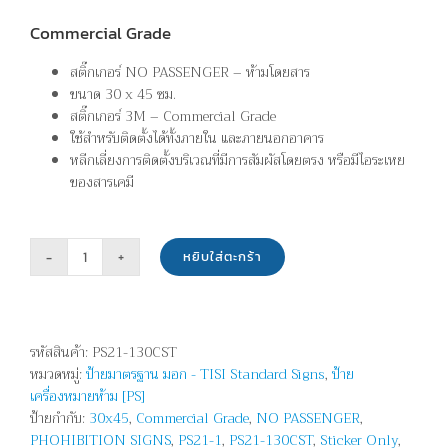
Commercial Grade
สติ๊กเกอร์ NO PASSENGER – ห้ามโดยสาร
ขนาด 30 x 45 ซม.
สติ๊กเกอร์ 3M – Commercial Grade
ใช้สำหรับติดตั้งได้ทั้งภายใน และภายนอกอาคาร
หลีกเลี่ยงการติดตั้งบริเวณที่มีการสัมผัสโดยตรง หรือมีไอระเหย
ของสารเคมี
หยิบใส่ตะกร้า
จำนวน
ห้าม
โดยสาร
-
รหัสสินค้า:
PS21-130CST
NO
หมวดหมู่:
ป้ายมาตรฐาน มอก - TISI Standard Signs
,
ป้าย
PASSENGER
เครื่องหมายห้าม [PS]
ชิ้น
ป้ายกำกับ:
30x45
,
Commercial Grade
,
NO PASSENGER
,
PHOHIBITION SIGNS
,
PS21-1
,
PS21-130CST
,
Sticker Only
,