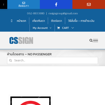
↑
ติดต่อเรา
Skip
062-8833880
|
cssigngroup@gmail.com
to
หน้าแรก
เกี่ยวกับเรา
ติดต่อเรา
วิธีสั่งซื้อ – การชำระเงิน
content
My Account
CART
ห้ามโดยสาร – NO PASSENGER
Search
for: