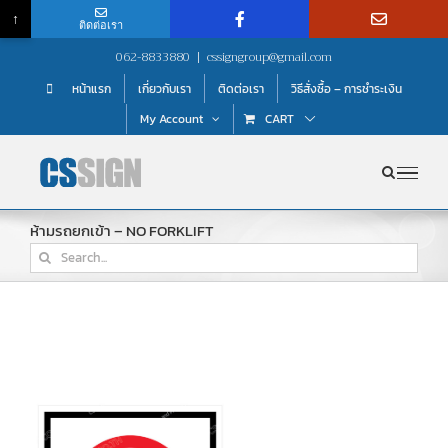
↑
ติดต่อเรา
Skip
062-8833880
|
cssigngroup@gmail.com
to
หน้าแรก
เกี่ยวกับเรา
ติดต่อเรา
วิธีสั่งซื้อ – การชำระเงิน
content
My Account
CART
ห้ามรถยกเข้า – NO FORKLIFT
Search
for: