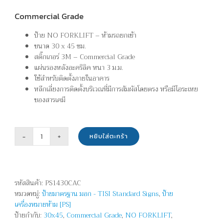
Commercial Grade
ป้าย NO FORKLIFT – ห้ามรถยกเข้า
ขนาด 30 x 45 ซม.
สติ๊กเกอร์ 3M – Commercial Grade
แผ่นรองหลังอะคริลิค หนา 3 ม.ม.
ใช้สำหรับติดตั้งภายในอาคาร
หลีกเลี่ยงการติดตั้งบริเวณที่มีการสัมผัสโดยตรง หรือมีไอระเหย
ของสารเคมี
หยิบใส่ตะกร้า
จำนวน
ห้าม
รถ
ยก
รหัสสินค้า:
PS1430CAC
เข้า
หมวดหมู่:
ป้ายมาตรฐาน มอก - TISI Standard Signs
,
ป้าย
-
เครื่องหมายห้าม [PS]
NO
ป้ายกำกับ:
30x45
,
Commercial Grade
,
NO FORKLIFT
,
FORKLIFT