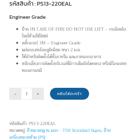
รหัสสินค้า : PS13-220EAL
Engineer Grade
ป้าย IN CASE OF FIRE DO NOT USE LIFT – กรณีเพลิง
ไหม้ห้ามใช้ลิฟท์
สติ๊กเกอร์ 3M – Engineer Grade
แผ่นรองหลังอลูมิเนียม หนา 2 ม.ม.
ใช้สำหรับติดตั้งได้ทั้งภายใน และภายนอกอาคาร
หลีกเลี่ยงการติดตั้งบริเวณที่มีการสัมผัสโดยตรง หรือมีไอระเหย
ของสารเคมี
หยิบใส่ตะกร้า
จำนวน
กรณี
เพลิง
ไหม้
รหัสสินค้า:
PS13-220EAL
ห้าม
หมวดหมู่:
ป้ายมาตรฐาน มอก - TISI Standard Signs
,
ป้าย
ใช้
เครื่องหมายห้าม [PS]
ลิฟท์-