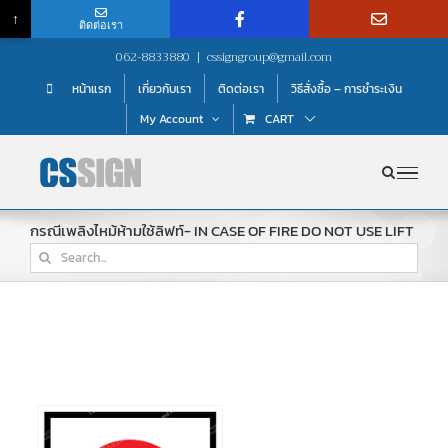
↑
ติดต่อเรา
Skip
062-8833880
|
cssigngroup@gmail.com
to
หน้าแรก
เกี่ยวกับเรา
ติดต่อเรา
วิธีสั่งซื้อ – การชำระเงิน
content
My Account
CART
กรณีเพลิงไหม้ห้ามใช้ลิฟท์- IN CASE OF FIRE DO NOT USE LIFT
Search
for: