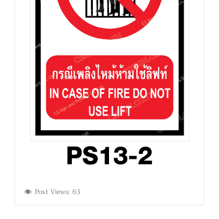
Post Views:
63