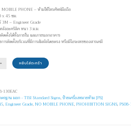
 MOBILE PHONE – ห้ามใช้โทรศัพท์มือถือ
 x 45 ซม.
อร์ 3M – Engineer Grade
หลังอะคริลิค หนา 3 ม.ม.
บติดตั้งได้ทั้งภายใน และภายนอกอาคาร
ยงการติดตั้งบริเวณที่มีการสัมผัสโดยตรง หรือมีไอระเหยของสารเคมี
หยิบใส่ตะกร้า
น
ท์
8-130EAC
มาตรฐาน มอก - TISI Standard Signs
,
ป้ายเครื่องหมายห้าม [PS]
45
,
Engineer Grade
,
NO MOBILE PHONE
,
PHOHIBITION SIGNS
,
PS08-
LE
NE