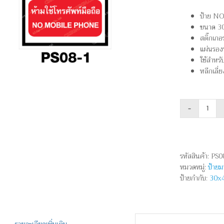
ป้าย NO
ขนาด 30
สติ๊กเก
แผ่นรอง
ใช้สำหรั
หลีกเลี่
จำนว
ห้าม
ใช้
โทรศัพ
รหัสสินค้า:
PS0
มือ
หมวดหมู่:
ป้าย
ถือ
ป้ายกำกับ:
30x
-
NO
MOBI
PHO
ชิ้น
รายละเอียดเพิ่มเติม