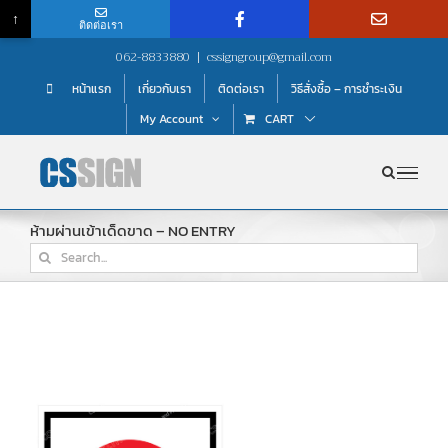
↑
ติดต่อเรา
Skip
062-8833880
|
cssigngroup@gmail.com
to
หน้าแรก
เกี่ยวกับเรา
ติดต่อเรา
วิธีสั่งซื้อ – การชำระเงิน
content
My Account
CART
ห้ามผ่านเข้าเด็ดขาด – NO ENTRY
Search
for: