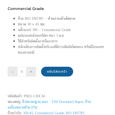
Commercial Grade
ป้าย NO ENTRY – ห้ามผ่านเข้าเด็ดขาด
ขนาด 30 x 45 ซม.
สติ๊กเกอร์ 3M – Commercial Grade
แผ่นรองหลังอะคริลิค หนา 3 ม.ม.
ใช้สำหรับติดตั้งภายในอาคาร
หลีกเลี่ยงการติดตั้งบริเวณที่มีการสัมผัสโดยตรง หรือมีไอระเหย
ของสารเคมี
หยิบใส่ตะกร้า
จำนวน
ห้าม
ผ่าน
เข้า
รหัสสินค้า:
PS03-130CAC
เด็ด
หมวดหมู่:
ป้ายมาตรฐาน มอก - TISI Standard Signs
,
ป้าย
ขาด
เครื่องหมายห้าม [PS]
-
ป้ายกำกับ:
30x45
,
Commercial Grade
,
NO ENTRY
,
NO