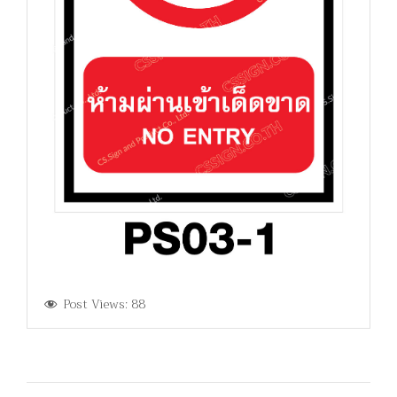
Post Views:
88