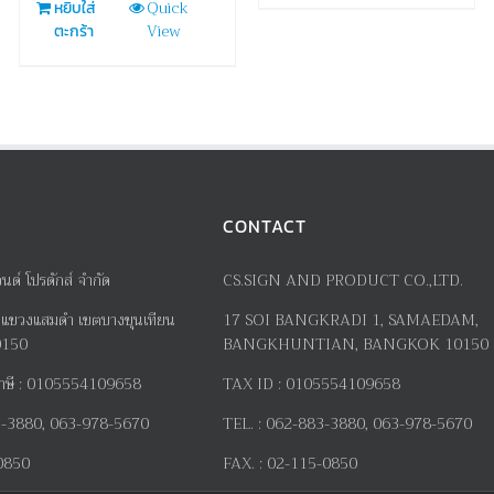
Quick
หยิบใส่
View
ตะกร้า
CONTACT
อนด์ โปรดักส์ จำกัด
CS.SIGN AND PRODUCT CO.,LTD.
แขวงแสมดำ เขตบางขุนเทียน
17
SOI BANGKRADI
1
, SAMAEDAM,
0150
BANGKHUNTIAN, BANGKOK 10150
าษี
:
0105554109658
TAX ID :
0105554109658
-3880, 063-978-5670
TEL. :
062-883-3880, 063-978-5670
0850
FAX. :
02-115-0850