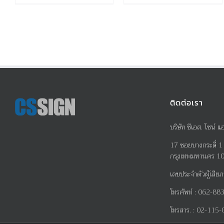
ติดต่อเรา
บริษัท ซีเอส. ไซน์ แ
17
ซอยบางกระดี่
1
กรุงเทพมหานคร 1
เลขประจำตัวผู้เสียภ
โทรศัพท์
:
062-883
โทรสาร
. :
02-115-