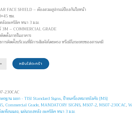
AR FACE SHIELD – ต้องสวมอุปกรณ์ป้องกันใบหน้า
0×45 ซม.
หลังอะคริลิค หนา 3 ม.ม.
กอร์ 3M – COMMERCIAL GRADE
บติดตั้งภายในอาคาร
ยงการติดตั้งบริเวณที่มีการสัมผัสโดยตรง หรือมีไอระเหยของสารเคมี
หยิบใส่ตะกร้า
น
ณ์
7-230CAC
ัน
มาตรฐาน มอก - TISI Standard Signs
,
ป้ายเครื่องหมายบังคับ [MS]
า
45
,
Commercial Grade
,
MANDATORY SIGNS
,
MS07-2
,
MS07-230CAC
,
W
ร์สะท้อนแสง
,
แผ่นรองหลัง อะคริลิค หนา 3 ม.ม.
R
LD