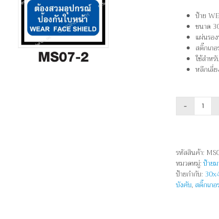
ป้าย WE
ขนาด 3
แผ่นรอง
สติ๊กเ
ใช้สำหรั
หลีกเลี่
จำนว
ต้อง
สวม
อุปกร
รหัสสินค้า:
MS0
ป้องก
หมวดหมู่:
ป้าย
ใบหน้
ป้ายกำกับ:
30x
-
บังคับ
,
สติ๊กเกอ
WEA
FACE
SHIE
ชิ้น