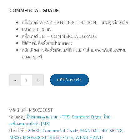
COMMERCIAL GRADE
สติ๊กเกอร์ WEAR HAND PROTECTION – สวมถุงมือนิรภัย
ขนาด 20×30 ซม.
สติ๊กเกอร์ 3M – COMMERCIAL GRADE
ใช้สำหรับติดตั้งภายในกอาคาร
หลีกเลี่ยงการติดตั้งบริเวณที่มีการสัมผัสโดยตรง หรือมีไอระเหย
ของสารเคมี
หยิบใส่ตะกร้า
จำนวน
สวม
ถุงมือ
นิรภัย
รหัสสินค้า:
MS0620CST
-
หมวดหมู่:
ป้ายมาตรฐาน มอก - TISI Standard Signs
,
ป้าย
WEAR
เครื่องหมายบังคับ [MS]
HAND
ป้ายกำกับ:
20x30
,
Commercial Grade
,
MANDATORY SIGNS
,
PROTECTION
MS06
,
MS0620CST
,
Sticker Only
,
WEAR HAND
ชิ้น