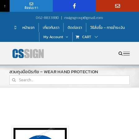
↑
ติดต่อเรา
Skip
062-8833880
|
cssigngroup@gmail.com
to
หน้าแรก
เกี่ยวกับเรา
ติดต่อเรา
วิธีสั่งซื้อ – การชำระเงิน
content
My Account
CART
สวมถุงมือนิรภัย – WEAR HAND PROTECTION
Search
for: